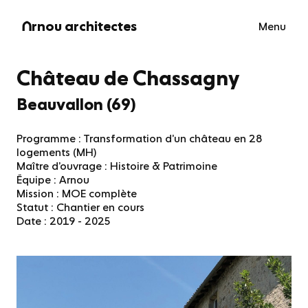
Skip
to
rnou architectes
Menu
O
content
Château de Chassagny
Beauvallon (69)
Programme : Transformation d’un château en 28
logements (MH)
Maître d’ouvrage : Histoire & Patrimoine
Équipe : Arnou
Mission : MOE complète
Statut : Chantier en cours
Date : 2019 - 2025